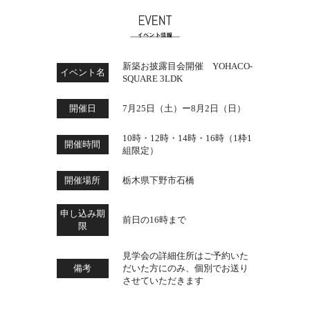
新築お披露目会開催 YOHACO-
イベント名
SQUARE 3LDK
開催日
7月25日（土）ー8月2日（日）
10時・12時・14時・16時（1枠1
開催時間
組限定）
開催場所
栃木県下野市石橋
申し込み期
前日の16時まで
限
見学会の詳細住所はご予約いた
備考
だいた方にのみ、個別でお送り
させていただきます