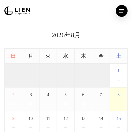
Skip
Menu
to
main
content
2026年8月
日
月
火
水
木
金
土
1
－
2
3
4
5
6
7
8
－
－
－
－
－
－
－
9
10
11
12
13
14
15
－
－
－
－
－
－
－