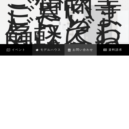
ご質問等
ございま
したら、
どうぞお
気軽にお
問い合わ
せくださ
い。
イベント
モデルハウス
お問い合わせ
資料請求
営業時間：10時〜18時
お電話受付時間：9
時
30
分～
17
時
30
分
お
問
い
合
わ
せ
フ
ォ
ー
ム
0
2
8
-
6
7
8
-
5
4
9
3