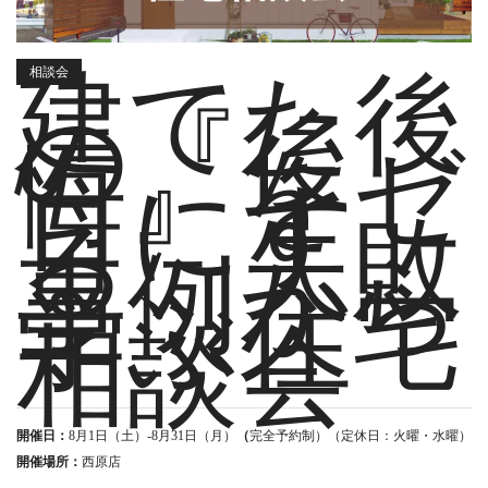
建てた後
相談会
の『後
悔』をゼ
ロにす
る、失敗
事例から
学ぶ住宅
相談会
開催日：
8月1日（土）-8月31日（月）
（
完全予約制）（定休日：火曜・水曜）
開催場所：
西原店