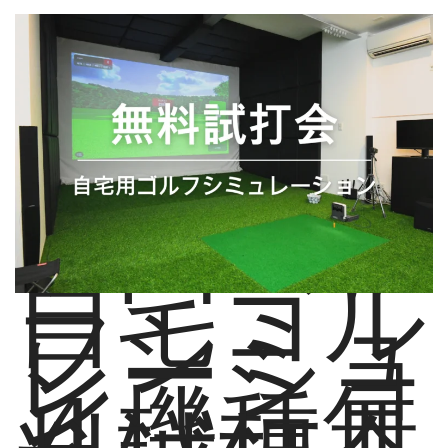
自宅ゴル
フシミュ
レーショ
ン
４機種無