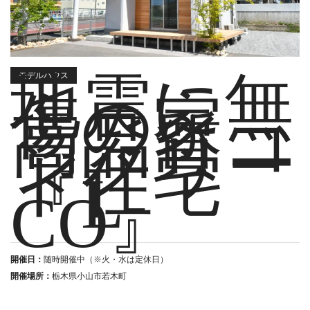
地震に無
モデルハウス
傷の家
高品質コ
ンクリー
ト住宅
『L-
CO』
開催日：
随時開催中（※火・水は定休日）
開催場所：
栃木県小山市若木町