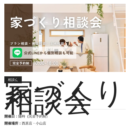
家づくり
相談会
相談会
開催日：
随時
（
完全予約制）
開催場所：
西原店・小山店