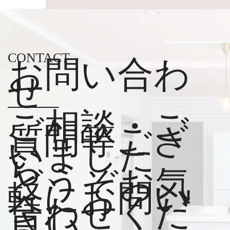
CONTACT
お問い合わ
せ
ご相談・ご
質問等ござ
いました
ら、
どうぞお気
軽にお問い
合わせくだ
さい。