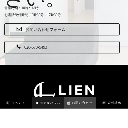
営業時間：10時〜18時
お電話受付時間：9
時
30
分～
17
時
30
分
お
問
い
合
わ
せ
フ
ォ
ー
ム
0
2
8
-
6
7
8
-
5
4
9
3
イベント
モデルハウス
お問い合わせ
資料請求
コンセプト
実例
商品
イベント情報
モデルハウス
スタッフ紹介
ブログ
お知らせ
リアン茶屋