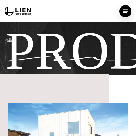
Skip
Menu
to
main
PRO
content
商品