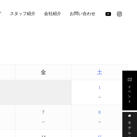
youtube
instagram
グ
スタッフ紹介
会社紹介
お問い合わせ
金
土
イベント
1
－
7
8
－
－
モデルハウス