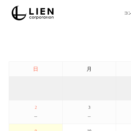
Skip
to
コ
main
content
日
月
2
3
－
－