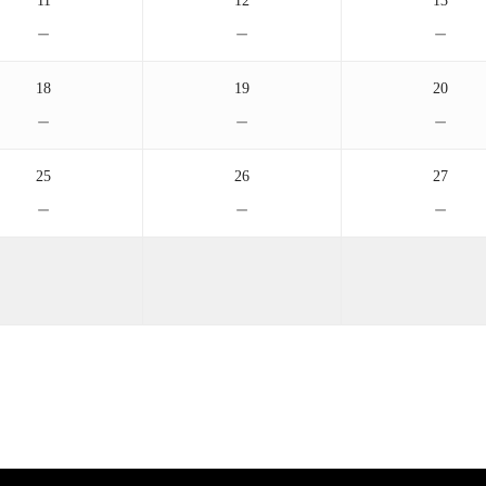
11
12
13
－
－
－
18
19
20
－
－
－
25
26
27
－
－
－