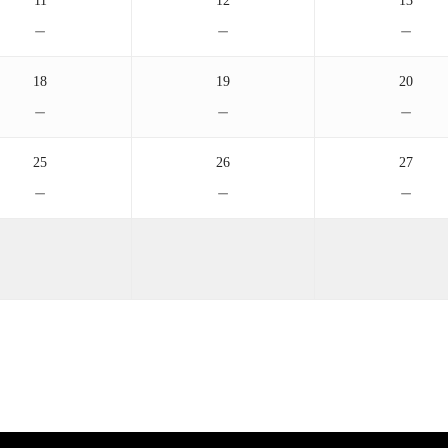
11
12
13
－
－
－
18
19
20
－
－
－
25
26
27
－
－
－