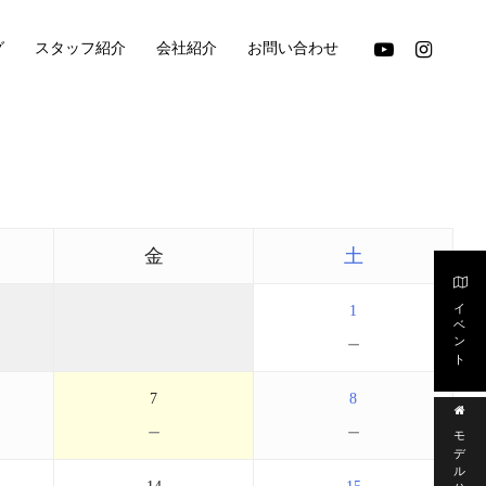
youtube
instagram
グ
スタッフ紹介
会社紹介
お問い合わせ
金
土
イベント
1
－
7
8
－
－
モデルハウス