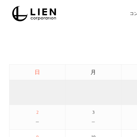
Skip
to
コ
main
content
日
月
2
3
－
－