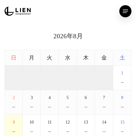
Skip
Menu
to
main
content
2026年8月
日
月
火
水
木
金
土
1
－
2
3
4
5
6
7
8
－
－
－
－
－
－
－
9
10
11
12
13
14
15
－
－
－
－
－
－
－