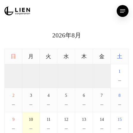
Skip
Menu
to
main
content
2026年8月
日
月
火
水
木
金
土
1
－
2
3
4
5
6
7
8
－
－
－
－
－
－
－
9
10
11
12
13
14
15
－
－
－
－
－
－
－