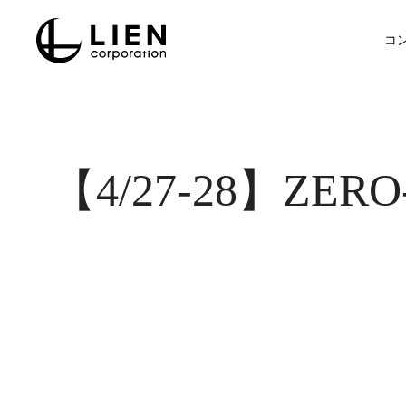
Skip
to
コ
main
content
【4/27-28】ZE