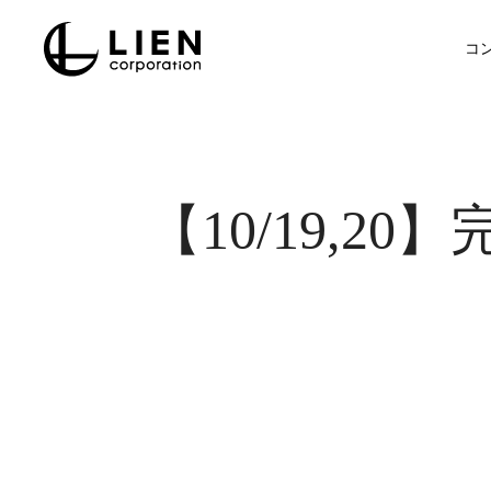
Skip
to
コ
main
content
【10/19,