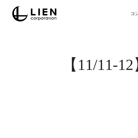
Skip
to
コ
main
content
【11/11-