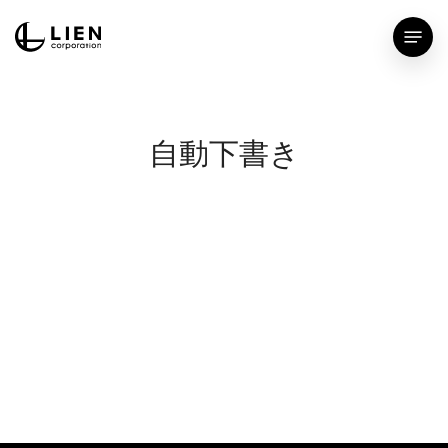
Skip
Menu
to
main
content
自動下書き