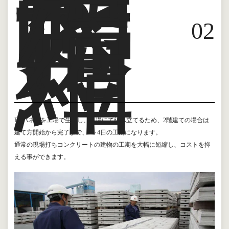
を
大
幅
に
短
縮
0
2
PCパネルを工場で生産し、現場にて組み立てるため、2階建ての場合は
建て方開始から完了まで、3～4日の工期になります。
通常の現場打ちコンクリートの建物の工期を大幅に短縮し、コストを抑
える事ができます。