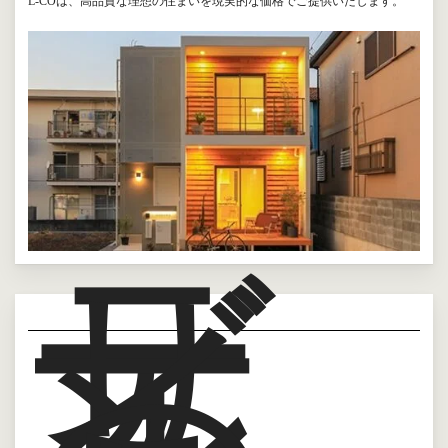
L-COは、高品質な理想の住まいを現実的な価格でご提供いたします。
デ
ザ
イ