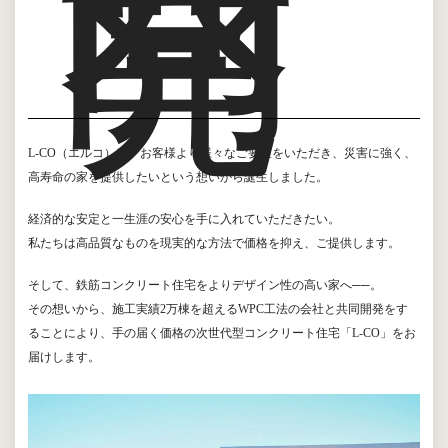
同
開
発
L-CO（エルコ）は、お客様より様々なご要望をいただき、災害に強く、
高寿命の家を提供したいという想いから誕生しました。
経済的な安定と一生涯の安心を手に入れていただきたい。
私たちは高品質なものを現実的な方法で価格を抑え、ご提供します。
そして、鉄筋コンクリート住宅をよりデザイン性の高い家へ──。
その想いから、施工実績2万棟を超えるWPC工法の会社と共同開発をす
ることにより、手の届く価格の次世代型コンクリート住宅「L-CO」をお
届けします。