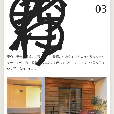
ン
の
こ
だ
わ
0
3
り
安心・安全な構造にプラスして、快適な住みやすさとスタイリッシュな
デザイン性で永く愛着のある家を実現しました。ミニマルで上質な住ま
いを手に入れられます。