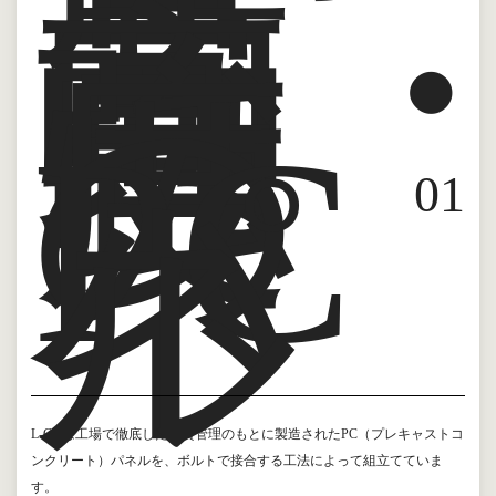
高
品
質
高
強
度
の
PC
パ
0
1
ネ
ル
L-COは工場で徹底した品質管理のもとに製造されたPC（プレキャストコ
ンクリート）パネルを、ボルトで接合する工法によって組立てていま
す。