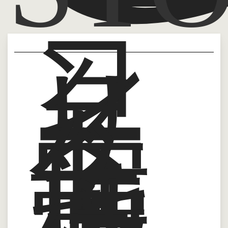
コ
ン
ク
リ
ー
ト
住
宅
施
工