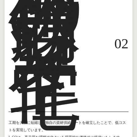
格
の
鉄
筋
コ
ン
ク
リ
ー
0
2
ト
住
宅
工期を大幅に短縮し、独自の資材供給ルートを確立したことで、低コス
トを実現しています。