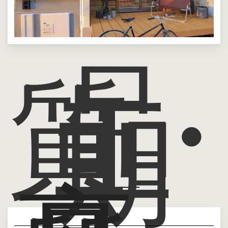
品
質
工
期