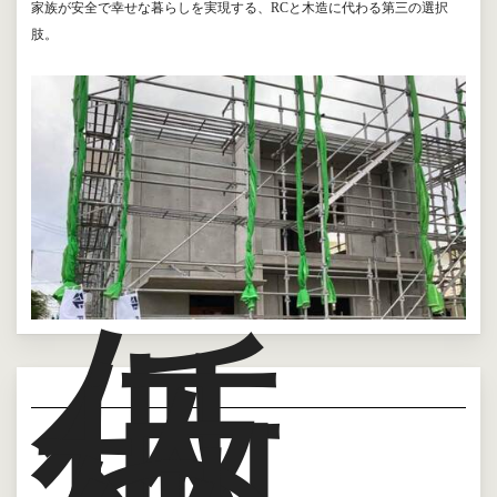
家族が安全で幸せな暮らしを実現する、RCと木造に代わる第三の選択
肢。
低
価