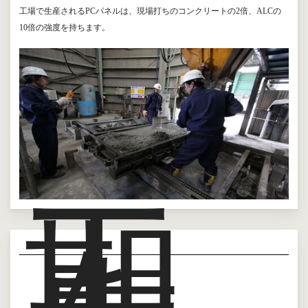
工場で生産されるPCパネルは、現場打ちのコンクリートの2倍、ALCの
10倍の強度を持ちます。
工
期