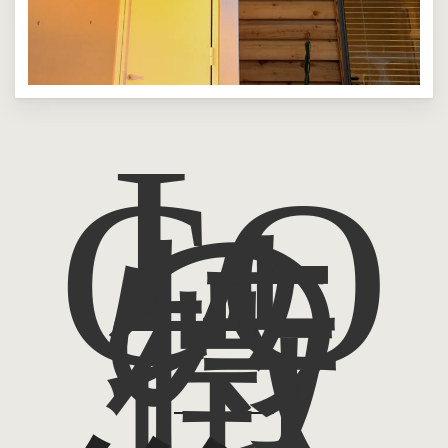
L-
CO
の
特
徴