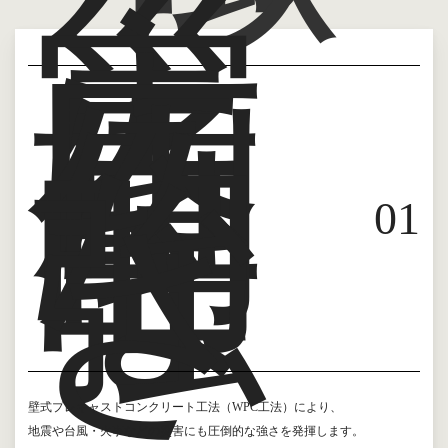
災
害
に
圧
倒
的
な
強
0
1
さ
壁式プレキャストコンクリート工法（WPC工法）により、
地震や台風・火事などの災害にも圧倒的な強さを発揮します。