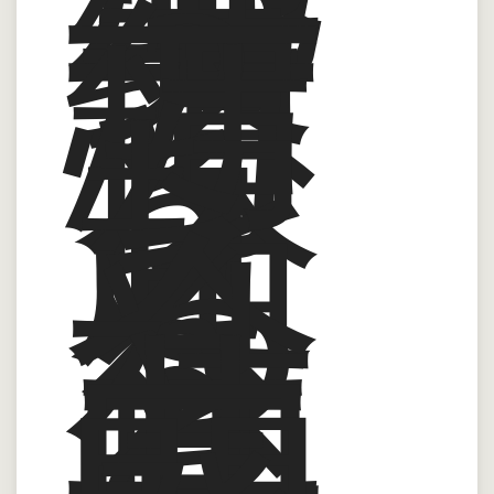
実
績
2
万
棟
を
超
え
る
会
社
と
共