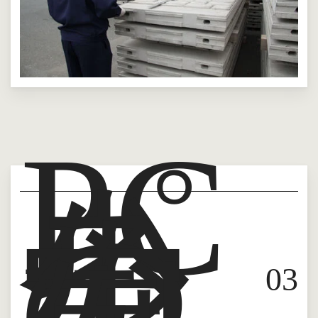
PC
パ
ネ
ル
の
実
0
3