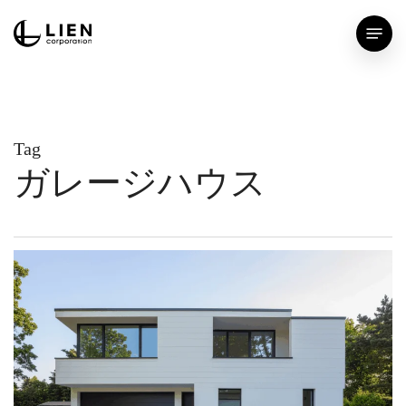
Skip
Menu
to
main
content
Tag
ガレージハウス