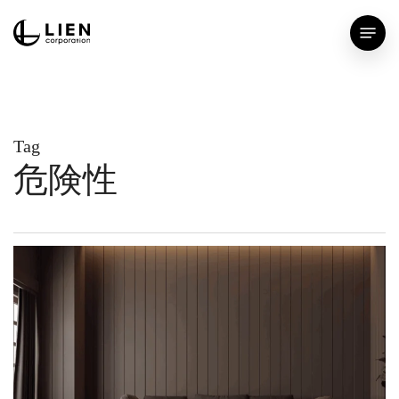
Skip
Menu
to
main
content
Tag
危険性