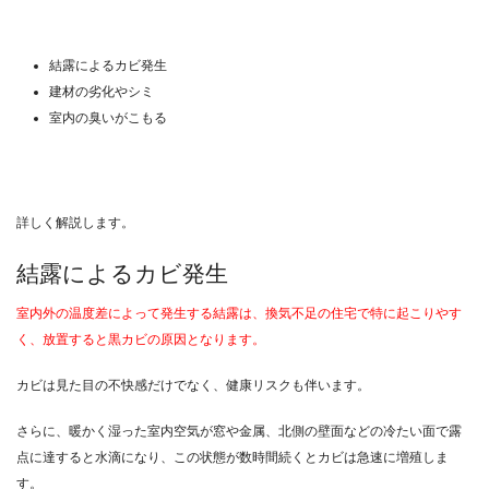
結露によるカビ発生
建材の劣化やシミ
室内の臭いがこもる
詳しく解説します。
結露によるカビ発生
室内外の温度差によって発生する結露は、換気不足の住宅で特に起こりやす
く、放置すると黒カビの原因となります。
カビは見た目の不快感だけでなく、健康リスクも伴います。
さらに、暖かく湿った室内空気が窓や金属、北側の壁面などの冷たい面で露
点に達すると水滴になり、この状態が数時間続くとカビは急速に増殖しま
す。