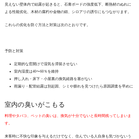
見えない壁体内で結露が起きると、石膏ボードの強度低下、断熱材のぬれに
よる性能劣化、木材の腐朽や金物の錆、シロアリの誘引にもつながります。
これらの劣化を防ぐ方法と対策は次のとおりです。
予防と対策
定期的な窓開けで湿気を滞留させない
室内湿度は40〜60％を維持
押し入れ・床下・小屋裏の換気経路を塞がない
雨漏り・配管結露は別起因、シミや膨れを見つけたら原因調査を早めに
室内の臭いがこもる
料理やタバコ、ペットの臭いは、換気が十分でないと長時間残ってしまいま
す。
来客時に不快な印象を与えるだけでなく、住んでいる人自身も気づかないう