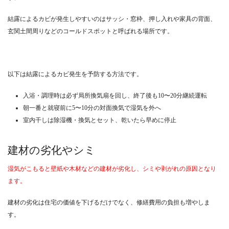
結露によるカビが発生しやすいのはサッシ・窓枠、押し入れや家具の背面、
玄関土間周りなどのコールドスポットと呼ばれる場所です。
以下は結露によるカビ発生を予防する方法です。
入浴・調理時は必ず局所換気扇を回し、終了後も10〜20分継続運転
朝一番と就寝前に5〜10分の対面換気で湿気を外へ
室内干しは除湿機・換気とセット、乾いたら早めに停止
建材の劣化やシミ
湿気がこもると壁紙や木材などの建材が劣化し、シミや剥がれの原因となり
ます。
建材の劣化は住宅の価値を下げるだけでなく、修繕費用の負担も増やしま
す。