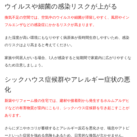
ウイルスや細菌の感染リスクが上がる
換気不足の空間では、空気中のウイルスや細菌が滞留しやすく、風邪やイン
フルエンザなどの感染症にかかるリスクが高まります。
また湿度が高い環境にもなりやすく病原体が長時間生存しやすいため、感染
のリスクはより高まると考えてください。
家族や同居人がいる場合、1人が感染すると短期間で家庭内に広がりやすくな
るため注意しましょう。
シックハウス症候群やアレルギー症状の悪
化
新築やリフォーム後の住宅では、建材や接着剤から発生するホルムアルデヒ
ドなどの有害物質が室内にこもり、シックハウス症候群を引き起こすことが
あります。
さらにダニやホコリが蓄積するとアレルギー反応を悪化させ、喘息やアトピ
ーといった症状を強める危険もあるため、日常的な換気が欠かせません。