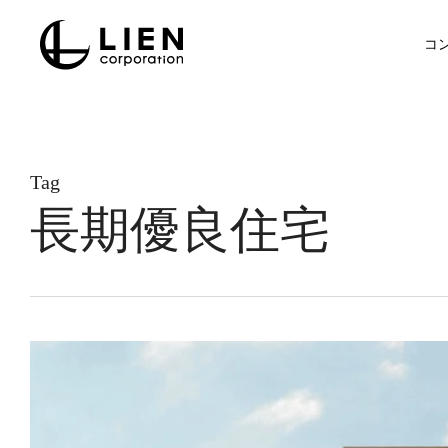
Skip
to
コ
main
content
Tag
長期優良住宅