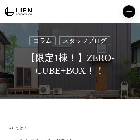
Skip
Menu
to
main
content
コラム
スタッフブログ
【限定1棟！】ZERO-
CUBE+BOX！！
こんにちは！