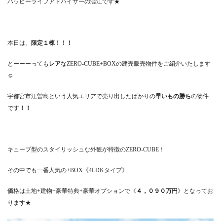
ハッピーライフアドバイザーの澁江です★
本日は、
限定１棟！！！
とーーーっても
レア
なZERO-CUBE+BOXの建売販売物件をご紹介いたします
☺
宇都宮市江曽島という人気エリアで売り出したばかりの
早いもの勝ち
の物件
です
！！
キューブ型のスタイリッシュな外観が特徴のZERO-CUBE！
その中でも一番人気の+BOX《4LDKタイプ》
価格は土地+建物+豪華特典+豪華オプションで《
４，０９０万円
》となってお
ります★