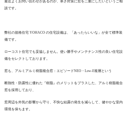
最近よくお問い合わせがあるのが、寒さ対策に窓を二重にしたいというご相
談です。
弊社の規格住宅 YOHACO の住宅設備は、「あったらいいな」が全て標準装
備です。
ローコスト住宅でも妥協しません。使い勝手やメンテナンス性の良い住宅設
備をセレクトしております。
窓も、アルミアルミ樹脂複合窓：エピソードNEO・Low-E複層という
断熱性・防露性に優れた『樹脂』のメリットをプラスした、アルミ樹脂複合
窓を採用しており、
窓周辺を外気の影響から守り、不快な結露の発生を減らして、健やかな室内
環境を保ちます。