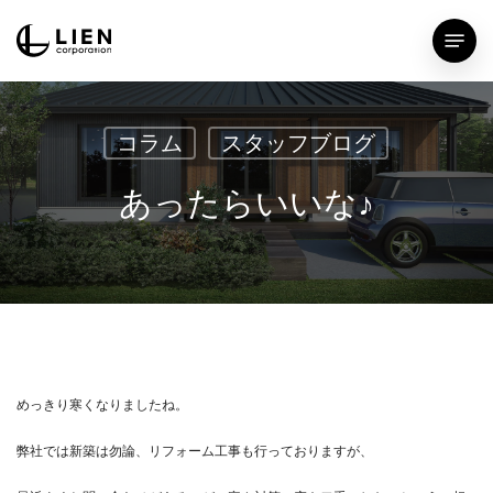
Skip
Menu
to
main
content
コラム
スタッフブログ
あったらいいな♪
めっきり寒くなりましたね。
弊社では新築は勿論、リフォーム工事も行っておりますが、