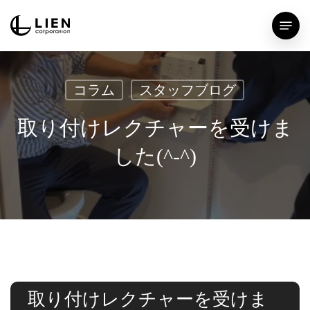
Skip
Menu
to
main
content
コラム
スタッフブログ
取り付けレクチャーを受けま
した(^-^)
取り付けレクチャーを受けま