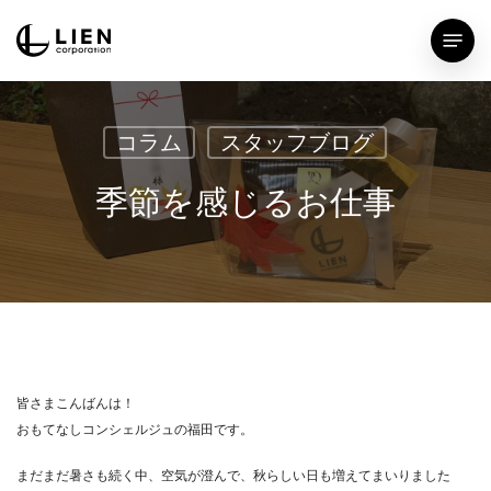
Skip
Menu
to
main
content
コラム
スタッフブログ
季節を感じるお仕事
皆さまこんばんは！
おもてなしコンシェルジュの福田です。
まだまだ暑さも続く中、空気が澄んで、秋らしい日も増えてまいりました