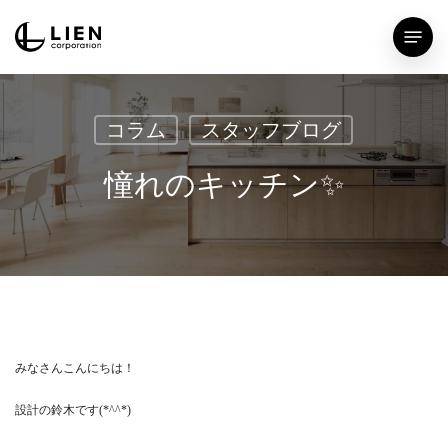
Skip
Menu
to
main
content
コラム
スタッフブログ
憧れのキッチン✨
みなさんこんにちは！
設計の鈴木です(*^^*)