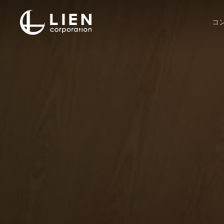
Skip
to
コ
main
content