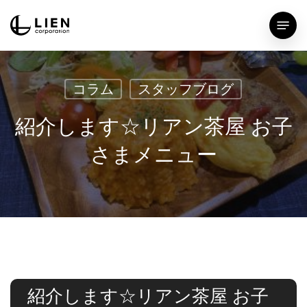
Skip
Menu
to
main
content
コラム
スタッフブログ
紹介します☆リアン茶屋 お子
さまメニュー
紹介します☆リアン茶屋 お子