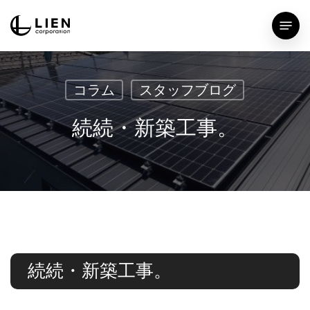
Skip
Menu
to
main
content
コラム
スタッフブログ
続続・新築工事。
続続・新築工事。