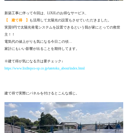
新築工事に伴って今回は、LIXILのお得なサービス、
【 建て得 】
も活用して太陽光の設置もさせていただきました。
実質0円で太陽光発電システムを設置できるという我が家にとっての救世
主！！
電気代の値上がりも気になる今日この頃…
家計にもいい影響が出ることを期待してます。
※建て得が気になる方は要チェック↓
https://www.lixiltepco-sp.co.jp/tatetoku_about/index.html
建て得で実際にパネルを付けるとこんな感じ。