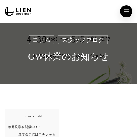
Skip
Menu
to
main
content
コラム
スタッフブログ
GW休業のお知らせ
Contents
[
hide
]
毎月見学会開催中！！
見学会予約はコチラから