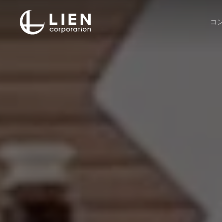
Skip
to
コ
main
content