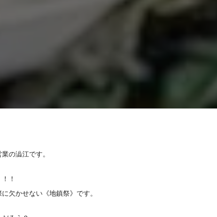
営業の澁江です。
！！！
際に欠かせない《地鎮祭》です。