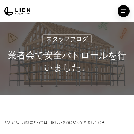
Skip
Menu
to
main
content
スタッフブログ
業者会で安全パトロールを行
いました。
だんだん 現場にとっては 厳しい季節になってきましたね☀