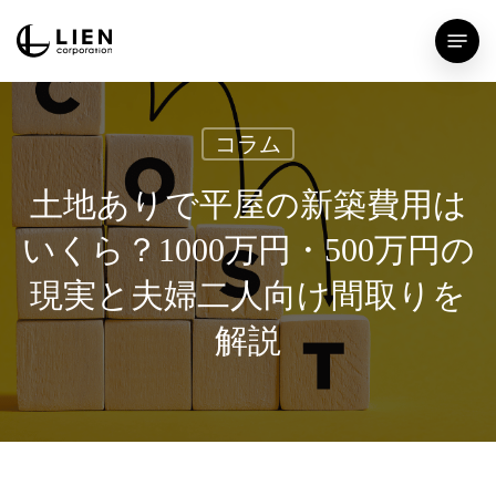
Skip
Menu
to
main
content
コラム
土地ありで平屋の新築費用は
いくら？1000万円・500万円の
現実と夫婦二人向け間取りを
解説