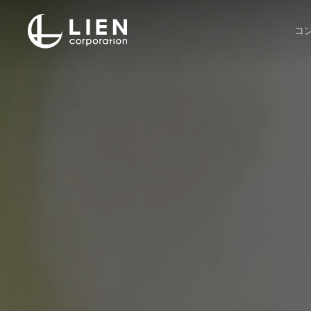
Skip
to
コ
main
content