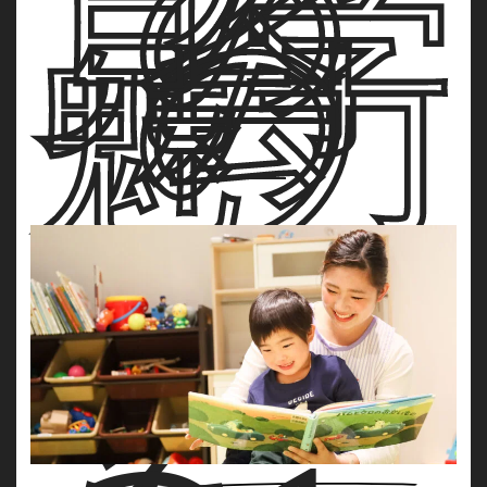
の
見学
会
の
魅力