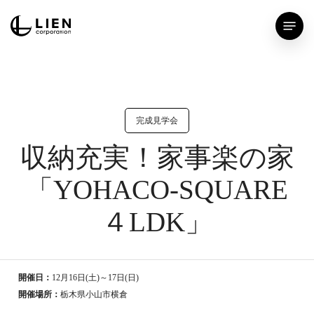
Skip
Menu
to
main
content
完成見学会
収納充実！家事楽の家
「YOHACO-SQUARE
４LDK」
開催日：
12月16日(土)～17日(日)
開催場所：
栃木県小山市横倉