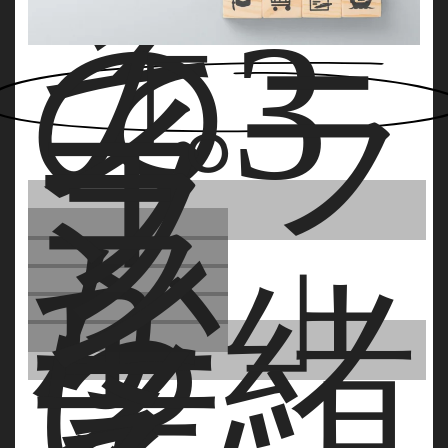
そ
の3
「ラ
イ
フ
プ
ラ
ン」
か
ら
一緒
に
考