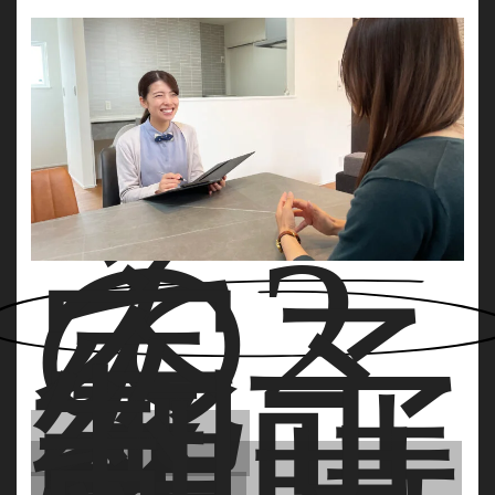
そ
の2
完
全予
約
制