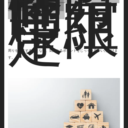
各時
間帯
に
１組
様限
定
周りを気にすることなく、気になるポイントをじっくり見学いただけま
す。