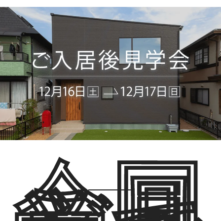
今回
ご見