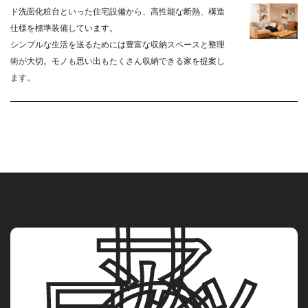
ド洗面化粧台といった住宅設備から、高性能な断熱、構造
仕様を標準装備しています。
シンプルな生活を送るためには豊富な収納スペースと整理
術が大切。モノも思い出もたくさん収納できる家を提案し
ます。
リ
ア
ン