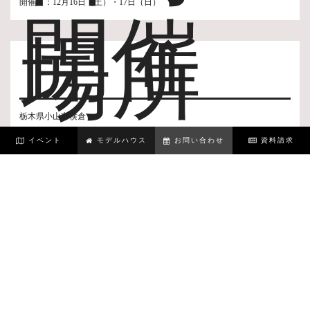
開催日：12月16日（土）・17日（日）
開催
場所
栃木県小山市横倉
イベント
モデルハウス
お問い合わせ
資料請求
カレンダーから予約