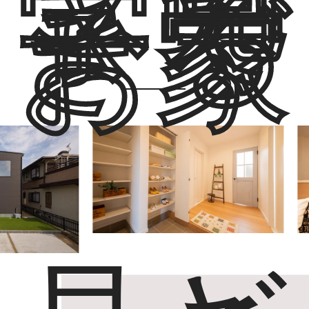
学で
きる
お家