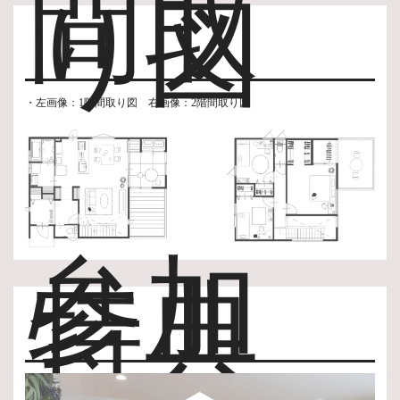
間取
り図
・左画像：1階間取り図 右画像：2階間取り図
参加
特典