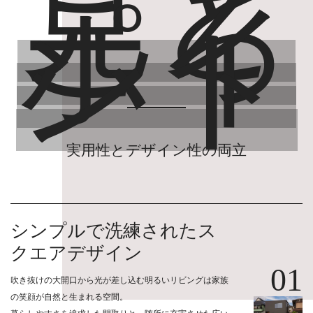
見ど
ころ
ポイ
ント
実用性とデザイン性の両立
シンプルで洗練されたス
クエアデザイン
0
1
吹き抜けの大開口から光が差し込む明るいリビングは家族
の笑顔が自然と生まれる空間。