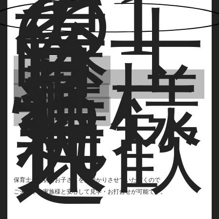
そ
の1
保
育士
常
駐
お
子様
連
れ
大歓
迎
保育士が大切なお子さまをお預かりさせていただくので
ご夫婦やご家族様と安心して見学・お打合せが可能です。