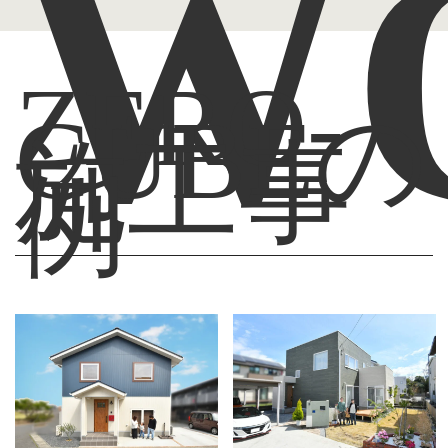
W
ZERO-
CUBEの
施工事
例