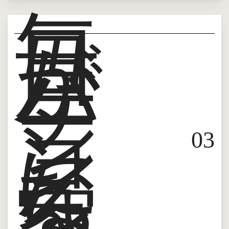
毎
日
が
バ
ケ
ー
シ
ョ
ン
0
3
に
な
る
家