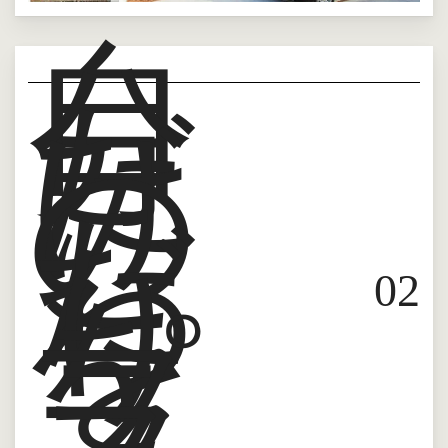
自
分
だ
け
の
こ
だ
わ
り
0
2
を
プ
ラ