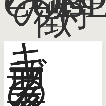
CUB
の特
徴
キ
ュ
ー
ブ
型
の
ス
タ