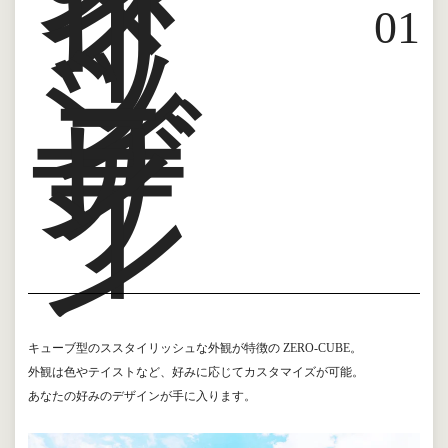
イ
リ
ッ
0
1
シ
ュ
デ
ザ
イ
ン
キューブ型のススタイリッシュな外観が特徴の ZERO-CUBE。
外観は色やテイストなど、好みに応じてカスタマイズが可能。
あなたの好みのデザインが手に入ります。