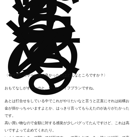
こ
ろ
を
決
め
る
〈◆リアンのサービスで良かったのはどんなところですか？〉
おもてなしがすごいのと、やっぱライフプランですね。
あとは打合せをしている中でこれがやりたいなと言うと正直にそれは結構お
金が掛かっちゃいますよとか、はっきり言ってもらえたのがありがたかった
です。
高い買い物なので金額に対する感覚が少しバグってたんですけど、これは高
いですよって止めてくれたり。