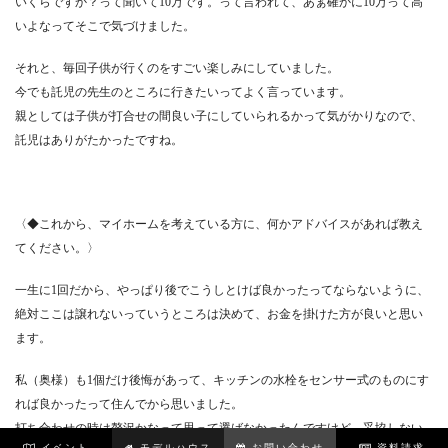
いくらですか？って聞いて10万です。って言われて、あぁ確かに10万って高
いよなってそこで気づけました。
それと、毎回子供が行くのをすごい楽しみにしていました。
今でも託児の先生のところに行きたいってよく言っています。
親としては子供が打合せの間良い子にしていられるかって気がかりなので、
託児はありがたかったですね。
〈◆これから、マイホームを考えている方に、何かアドバイスがあれば教え
てください。〉
一生に1回だから、やっぱり後でこうしとけば良かったってならないように、
絶対ここは譲れないっていうところは決めて、お金を掛けた方が良いと思い
ます。
私（奥様）も1個だけ後悔があって、キッチンの水栓をセンサー式のものにす
れば良かったって住んでから思いました。
打ち合わせの時は贅沢かなって思って選ばなかったんですけど、妥協しない
イベント
モデルハウス
お問い合わせ
資料請求