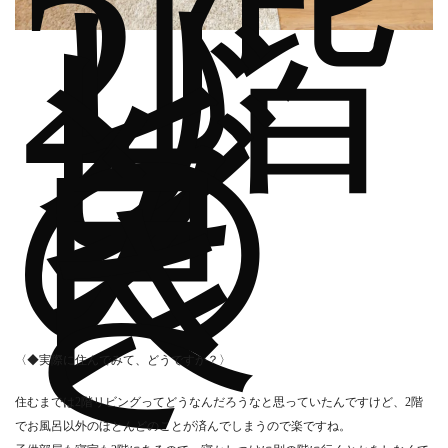
2階
リ
ビ
ン
グ
の
良
さ
〈◆実際に住んでみて、どうですか？〉
住むまでは2階リビングってどうなんだろうなと思っていたんですけど、2階
でお風呂以外のほとんどのことが済んでしまうので楽ですね。