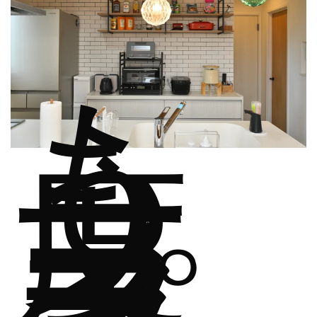
も
う
一
度
ラ
イ