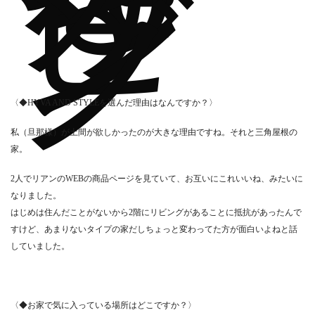
ビ
ン
グ
〈◆HYVA AND STYLEを選んだ理由はなんですか？〉
私（旦那様）が土間が欲しかったのが大きな理由ですね。それと三角屋根の
家。
2人でリアンのWEBの商品ページを見ていて、お互いにこれいいね、みたいに
なりました。
はじめは住んだことがないから2階にリビングがあることに抵抗があったんで
すけど、あまりないタイプの家だしちょっと変わってた方が面白いよねと話
していました。
〈◆お家で気に入っている場所はどこですか？〉