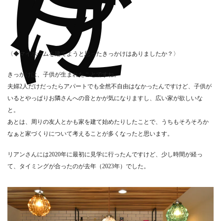
け
に
〈◆マイホームを建てようと思ったきっかけはありましたか？〉
きっかけは、子供が生まれたことですね。
夫婦2人だけだったらアパートでも全然不自由はなかったんですけど、子供が
いるとやっぱりお隣さんへの音とかが気になりますし、広い家が欲しいな
と。
あとは、周りの友人とかも家を建て始めたりしたことで、うちもそろそろか
なぁと家づくりについて考えることが多くなったと思います。
リアンさんには2020年に最初に見学に行ったんですけど、少し時間が経っ
て、タイミングが合ったのが去年（2023年）でした。