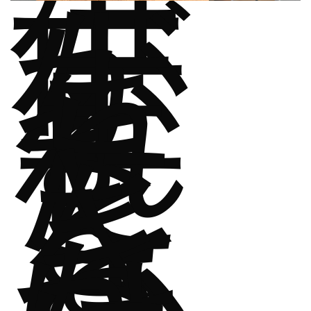
子
供
が
生
ま
れ
た
こ
と
を
き
っ
か