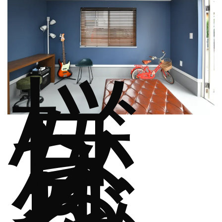
桜
が
見
え
る
リ