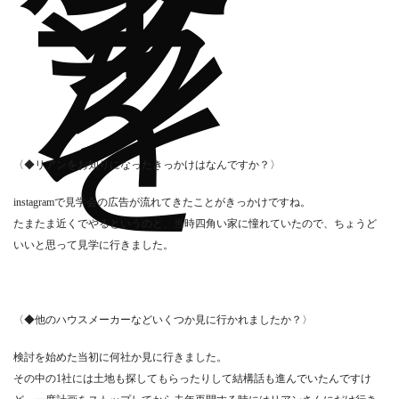
フ
プ
ラ
ン
を
〈◆リアンをお知りになったきっかけはなんですか？〉
instagramで見学会の広告が流れてきたことがきっかけですね。
たまたま近くでやるというのと、当時四角い家に憧れていたので、ちょうど
いいと思って見学に行きました。
〈◆他のハウスメーカーなどいくつか見に行かれましたか？〉
検討を始めた当初に何社か見に行きました。
その中の1社には土地も探してもらったりして結構話も進んでいたんですけ