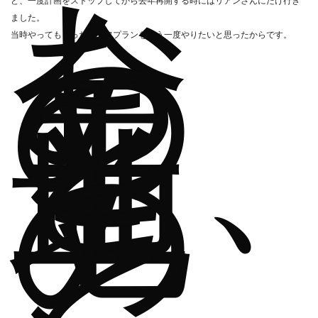
お
ど、一度計画をストップしてから去年再開する時にはリアンさんにだけ行き
金
ました。
の
当時やってもらったライフプランをもう一度やりたいと思ったからです。
こ
と
土
地
の
こ
と