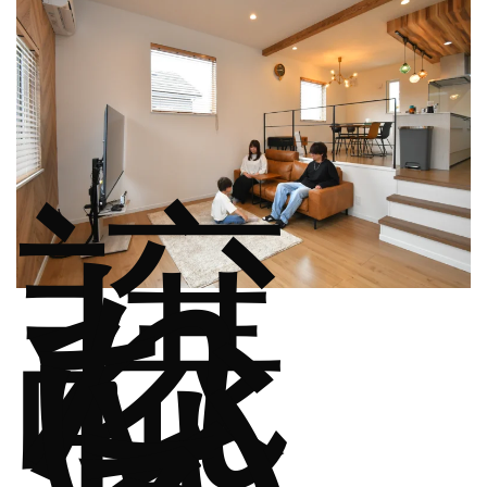
譲
れ
な
い
と