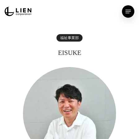
Skip
Menu
to
main
content
福祉事業部
EISUKE