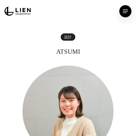
Skip
Menu
to
main
content
設計
ATSUMI