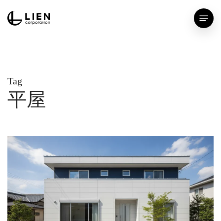
Skip
Menu
to
main
content
Tag
平屋