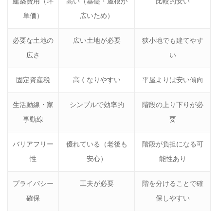
建築費用（坪
高い（基礎・屋根が
比較的安い
単価）
広いため）
必要な土地の
広い土地が必要
狭小地でも建てやす
広さ
い
固定資産税
高くなりやすい
平屋よりは安い傾向
生活動線・家
シンプルで効率的
階段の上り下りが必
事動線
要
バリアフリー
優れている（老後も
階段が負担になる可
性
安心）
能性あり
プライバシー
工夫が必要
階を分けることで確
確保
保しやすい