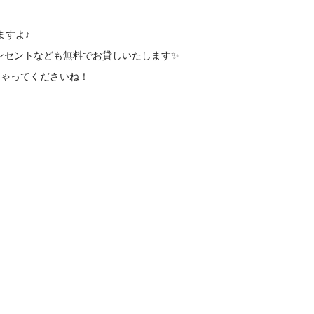
ますよ♪
コンセントなども無料でお貸しいたします✨
しゃってくださいね！
、それぞれに夢があり、イキイキとされてい