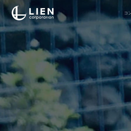
Skip
to
コ
main
content