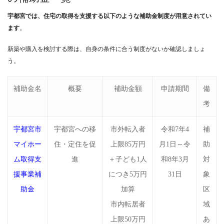
宇都宮では、住宅の取得を支援する以下のような補助金制度が用意されてい
ます
。
新築や購入を検討する際は、自身の条件に合う制度がないか確認しましょ
う。
補助金名
概要
補助金額
申請期間
備
考
宇都宮市
宇都宮への移
市外転入者
令和7年4
補
マイホー
住・定住を促
上限85万円
月1日～令
助
ム取得支
進
＋子ども1人
和8年3月
対
援事業補
につき5万円
31日
象
助金
加算
区
市内転居者
域
上限50万円
あ