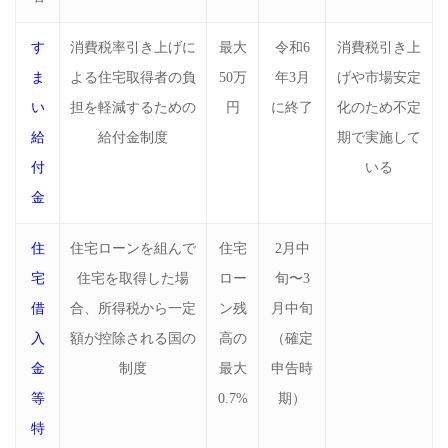
す
消費税率引き上げに
最大
令和6
消費税引き上
ま
よる住宅取得者の負
50万
年3月
げや市場安定
い
担を軽減するための
円
に終了
化のため不定
給
給付金制度
期で実施して
付
いる
金
住
住宅ローンを組んで
住宅
2月中
宅
住宅を取得した場
ロー
旬〜3
借
合、所得税から一定
ン残
月中旬
入
額が控除される国の
高の
（確定
金
制度
最大
申告時
等
0.7%
期）
特