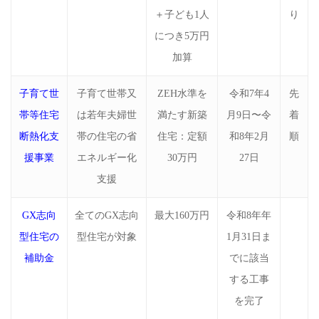
＋子ども1人
り
につき5万円
加算
子育て世
子育て世帯又
ZEH水準を
令和7年4
先
帯等住宅
は若年夫婦世
満たす新築
月9日〜令
着
断熱化支
帯の住宅の省
住宅：定額
和8年2月
順
援事業
エネルギー化
30万円
27日
支援
GX志向
全てのGX志向
最大160万円
令和8年年
型住宅の
型住宅が対象
1月31日ま
補助金
でに該当
する工事
を完了