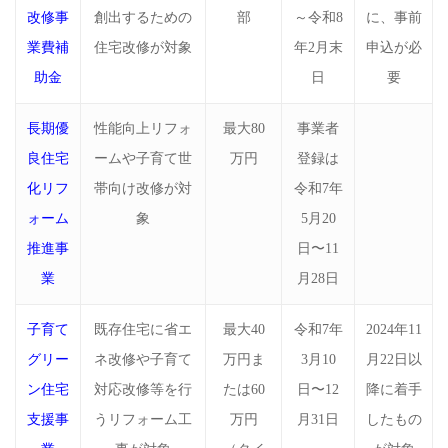
改修事
創出するための
部
～令和8
に、事前
業費補
住宅改修が対象
年2月末
申込が必
助金
日
要
長期優
性能向上リフォ
最大80
事業者
良住宅
ームや子育て世
万円
登録は
化リフ
帯向け改修が対
令和7年
ォーム
象
5月20
推進事
日〜11
業
月28日
子育て
既存住宅に省エ
最大40
令和7年
2024年11
グリー
ネ改修や子育て
万円ま
3月10
月22日以
ン住宅
対応改修等を行
たは60
日〜12
降に着手
支援事
うリフォーム工
万円
月31日
したもの