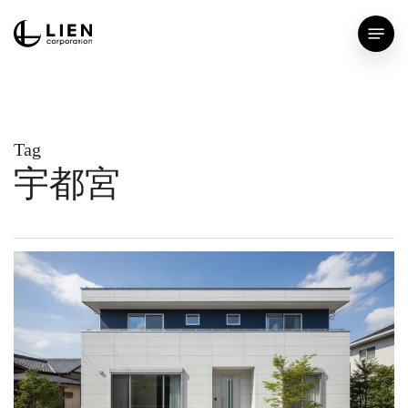
Skip
Menu
to
main
content
Tag
宇都宮