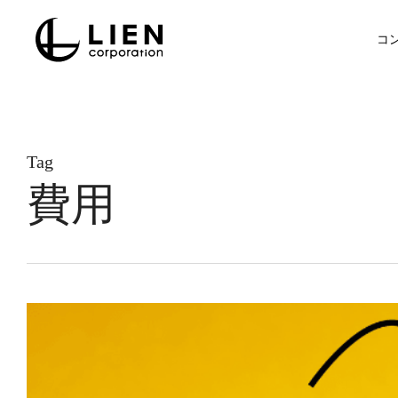
Skip
to
コ
main
content
Tag
費用