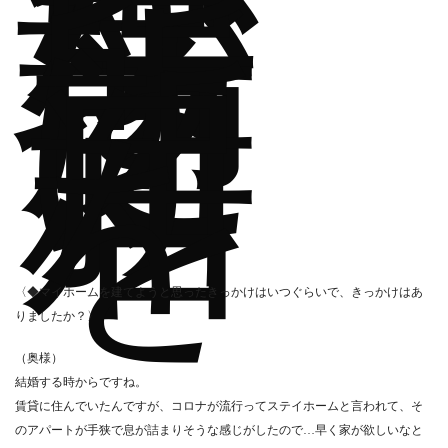
か
な
場
所
に
新
居
を
〈◆マイホームを建てようと思ったきっかけはいつぐらいで、きっかけはあ
りましたか？〉
（奥様）
結婚する時からですね。
賃貸に住んでいたんですが、コロナが流行ってステイホームと言われて、そ
のアパートが手狭で息が詰まりそうな感じがしたので…早く家が欲しいなと