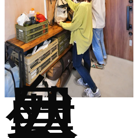
自
然
豊