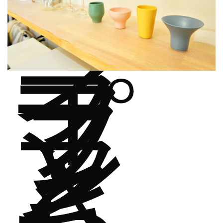
ラ
イ
フ
プ
ラ
ン
と
き
っ