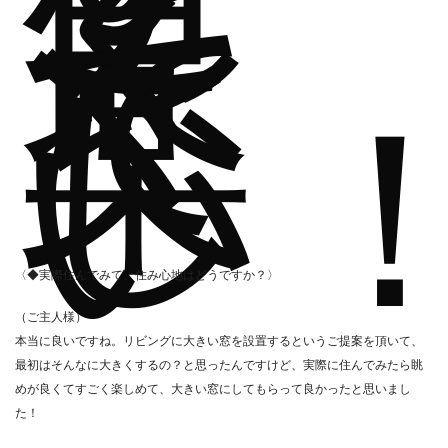
く
良
く
て
楽
し
い
〈◆実際住んでみて、住み心地はどうですか？〉
（ご主人様）
本当に良いですね。リビングに大きい窓を設置するというご提案を頂いて、
最初はそんなに大きくするの？と思ったんですけど、実際に住んでみたら眺
めが良くてすごく楽しめて、大きい窓にしてもらって良かったと思いまし
た！