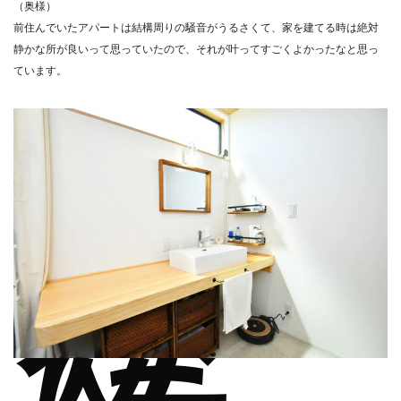
（奥様）
前住んでいたアパートは結構周りの騒音がうるさくて、家を建てる時は絶対
静かな所が良いって思っていたので、それが叶ってすごくよかったなと思っ
ています。
父