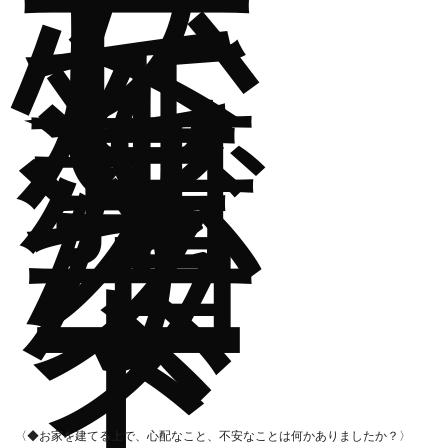
安
心
し
て
新
生
活
が
ス
タ
ー
ト
〈◆お家を建てる上で、心配なこと、不安なことは何かありましたか？〉