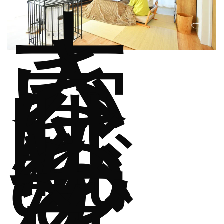
大
き
い
窓
は
眺
め
が
す
ご