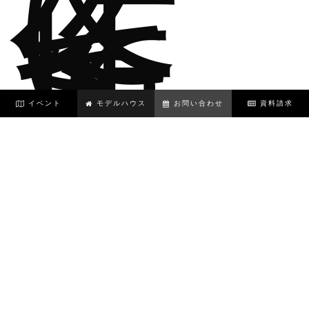
に
作
っ
て
も
ら
っ
た
イベント
モデルハウス
お問い合わせ
資料請求
洗
面
カ
ウ
ン