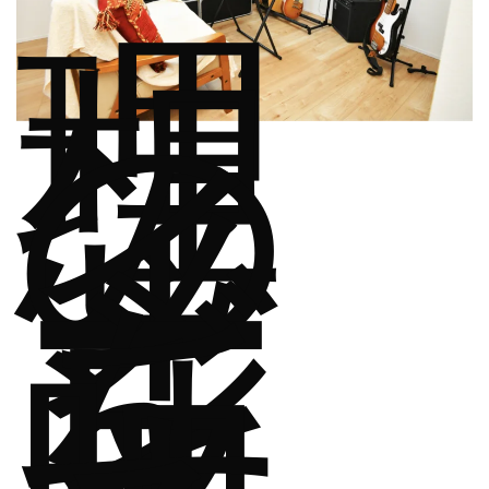
理
想
の
イ
メ
ー
ジ
を
反