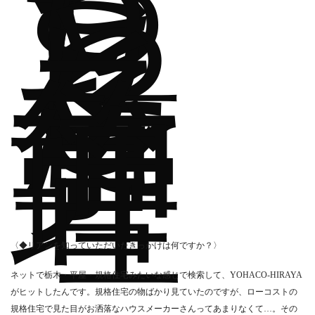
ち
り
と
し
た
予
算
管
理
〈◆リアンを知っていただいたきっかけは何ですか？〉
ネットで栃木・平屋・規格住宅みたいな感じで検索して、YOHACO‐HIRAYA
がヒットしたんです。規格住宅の物ばかり見ていたのですが、ローコストの
規格住宅で見た目がお洒落なハウスメーカーさんってあまりなくて…。その