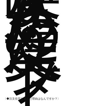
映
す
る
た
め
に
注
文
へ
シ
フ
ト
〈◆注文住宅を選んだ理由はなんですか？〉