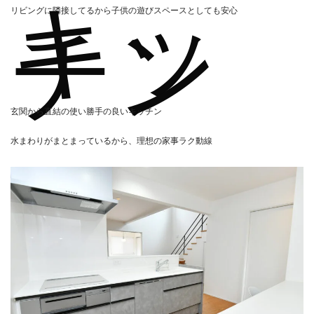
キッ
リビングに隣接してるから子供の遊びスペースとしても安心
チン
玄関から直結の使い勝手の良いキッチン
水まわりがまとまっているから、理想の家事ラク動線