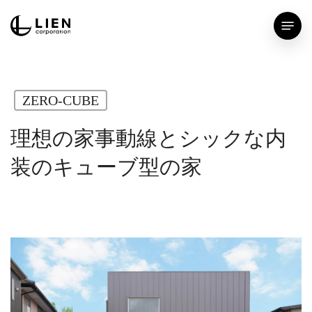
Skip
Menu
to
main
content
ZERO-CUBE
理想の家事動線とシックな内
装のキューブ型の家