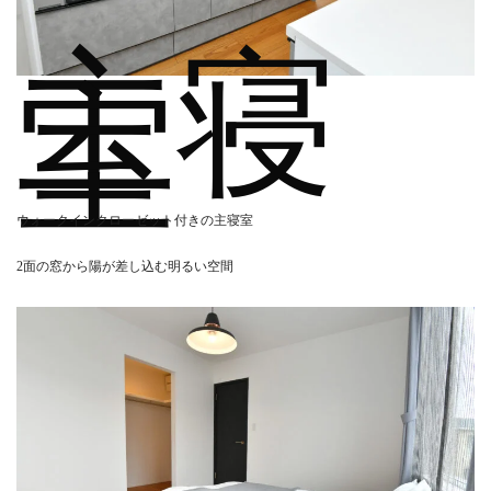
主寝
室
ウォークインクローゼット付きの主寝室
2面の窓から陽が差し込む明るい空間