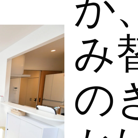
が
み
の