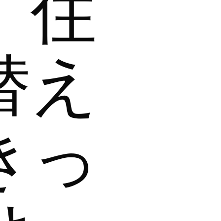
、住
替え
きっ