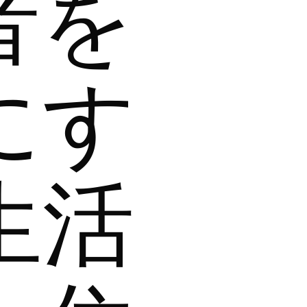
音を
にす
生活